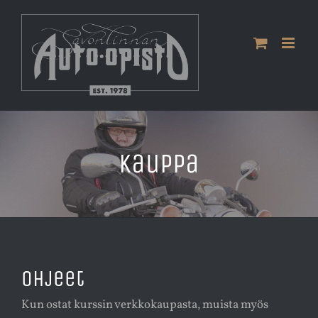
Skip
to
content
Kauppa
Ohjeet
Kun ostat kurssin verkkokaupasta, muista myös