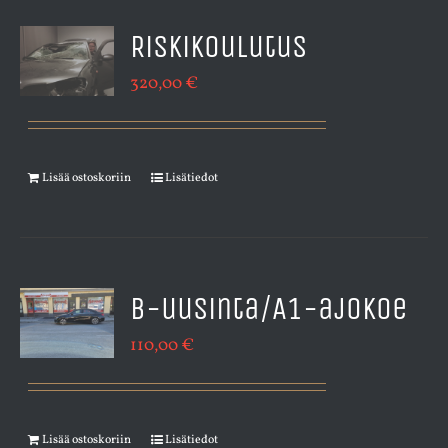
Riskikoulutus
320,00
€
Lisää ostoskoriin
Lisätiedot
B-uusinta/A1-ajokoe
110,00
€
Lisää ostoskoriin
Lisätiedot