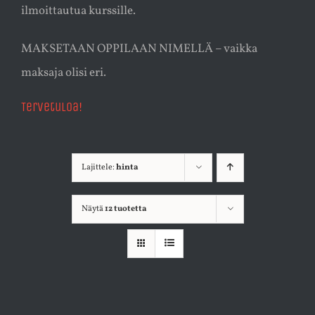
ilmoittautua kurssille.
MAKSETAAN OPPILAAN NIMELLÄ – vaikka
maksaja olisi eri.
Tervetuloa!
Lajittele:
hinta
Näytä
12 tuotetta