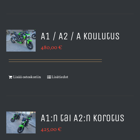
A1 / A2 / A koulutus
480,00
€
Lisää ostoskoriin
Lisätiedot
A1:n tai A2:n korotus
425,00
€