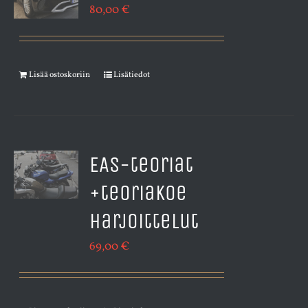
80,00
€
Lisää ostoskoriin
Lisätiedot
EAS-teoriat
+teoriakoe
harjoittelut
69,00
€