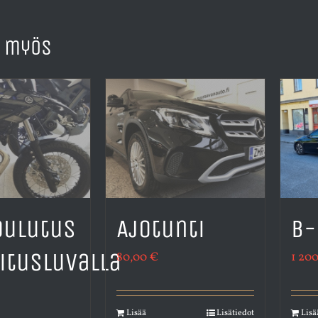
u myös
oulutus
Ajotunti
B-
itusluvalla
80,00
€
1 20
Lisää
Lisätiedot
Lisä