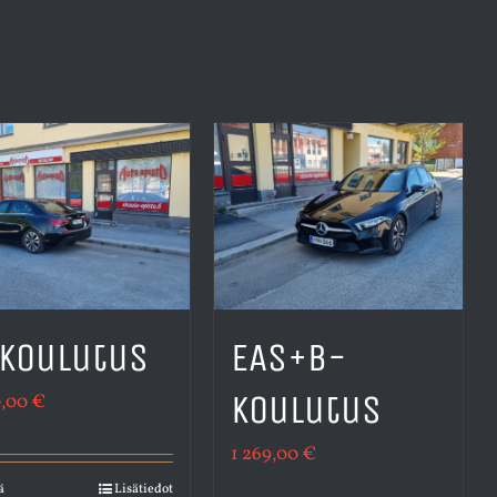
koulutus
EAS+B-
koulutus
0,00
€
1 269,00
€
ä
Lisätiedot