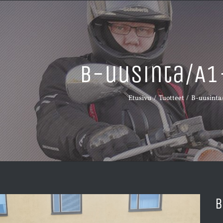
B-uusinta/A1
Etusivu
Tuotteet
B-uusinta
B