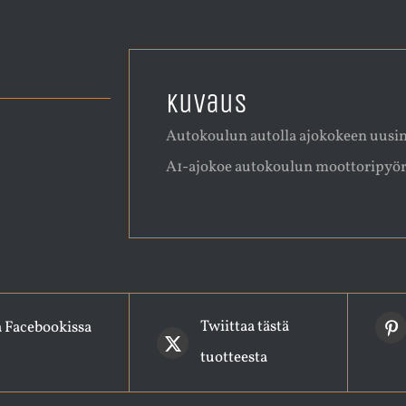
Kuvaus
Autokoulun autolla ajokokeen uusint
A1-ajokoe autokoulun moottoripyörä
Twiittaa tästä
a Facebookissa
tuotteesta