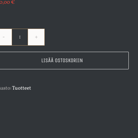
10,00
€
B-
uusinta/A1-
LISÄÄ OSTOSKORIIN
ajokoe
määrä
asto:
Tuotteet