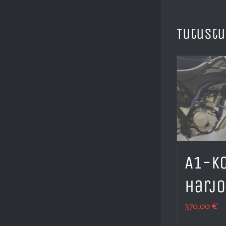
Tutust
A1-k
harjo
370,00
€