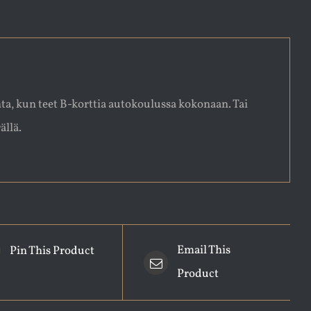
a, kun teet B-korttia autokoulussa kokonaan. Tai
llä.
Email This
Pin This Product
Product