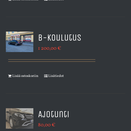
B-koulutus
1 200,00
€
Lisää ostoskoriin
Lisätiedot
Ajotunti
80,00
€