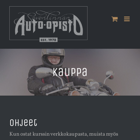
Skip
to
content
Kauppa
Ohjeet
Kun ostat kurssin verkkokaupasta, muista myös