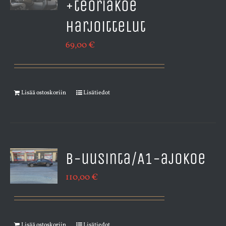
+teoriakoe
harjoittelut
69,00
€
Lisää ostoskoriin
Lisätiedot
B-uusinta/A1-ajokoe
110,00
€
Lisää ostoskoriin
Lisätiedot