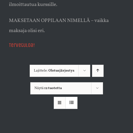
ilmoittautua kurssille.
MAKSETAAN OPPILAAN NIMELLÄ – vaikka
maksaja olisi eri.
Tervetuloa!
Lajittele:
Oletusjärjestys
Näytä
12 tuotetta