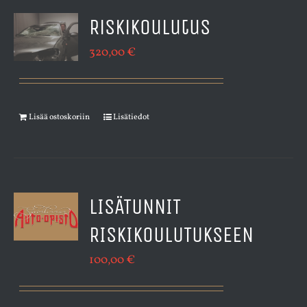
Riskikoulutus
320,00
€
Lisää ostoskoriin
Lisätiedot
LISÄTUNNIT
RISKIKOULUTUKSEEN
100,00
€