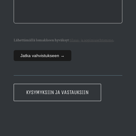
Lähettämällä lomakkeen hyväksyt
tilaus- ja sopimusehtomme
.
Jatka vahvistukseen →
KYSYMYKSIIN JA VASTAUKSIIN