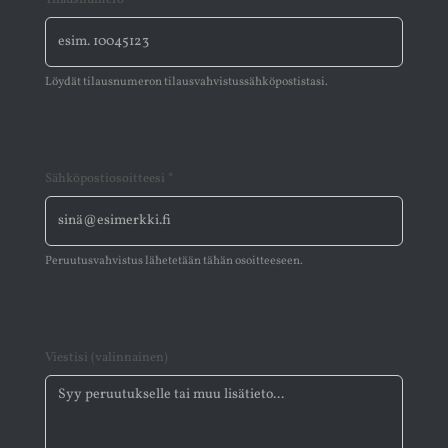
Löydät tilausnumeron tilausvahvistussähköpostistasi.
Sähköpostiosoitteesi
*
Peruutusvahvistus lähetetään tähän osoitteeseen.
Viestisi (valinnainen)