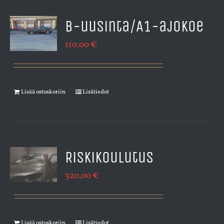
B-uusinta/A1-ajokoe
110,00
€
Lisää ostoskoriin
Lisätiedot
Riskikoulutus
320,00
€
Lisää ostoskoriin
Lisätiedot