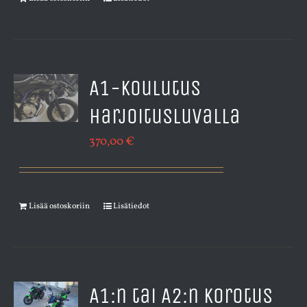
A1-koulutus
harjoitusluvalla
370,00
€
Lisää ostoskoriin
Lisätiedot
A1:n tai A2:n korotus