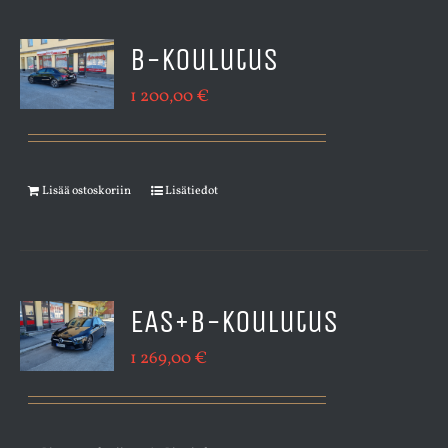
B-koulutus
1 200,00
€
Lisää ostoskoriin
Lisätiedot
EAS+B-koulutus
1 269,00
€