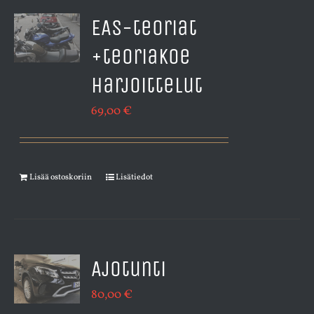
EAS-teoriat
+teoriakoe
harjoittelut
69,00
€
Lisää ostoskoriin
Lisätiedot
Ajotunti
80,00
€