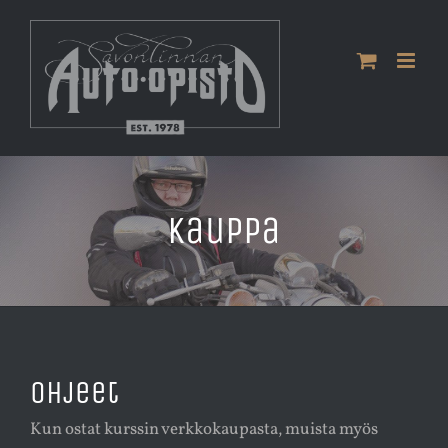
Skip
to
content
Kauppa
Ohjeet
Kun ostat kurssin verkkokaupasta, muista myös