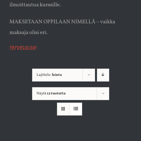
ilmoittautua kurssille.
MAKSETAAN OPPILAAN NIMELLÄ – vaikka
maksaja olisi eri.
Tervetuloa!
Lajittele:
hinta
Näytä
12 tuotetta